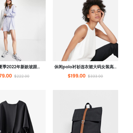
凉鞋女款夏季2022年新款坡跟女鞋夏款松糕鞋高跟鞋子爆款女士
休闲polo衬衫连衣裙大码女装高级感夏2022新款小个子御姐
79.00
$199.00
$222.00
$333.00