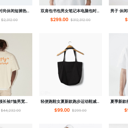
欧洲站夏季新款时尚休闲短裤热裤女裤运动家具纯棉韩版宽松百搭裤
双肩包书包男女笔记本电脑包时尚潮流旅行背包
$299.00
$
$2,312.00
$312,312.00
冰丝褶皱垂感圆领长袖T恤男宽松薄款高级感v领男装上衣
轻便跑鞋女夏新款跑步运动鞋减震软底网面透气休闲运动鞋女鞋
$99.00
$
$44,232.00
$299.00