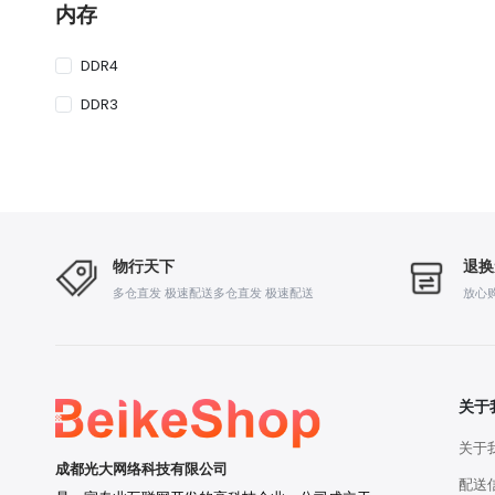
内存
DDR4
DDR3
物行天下
退换
多仓直发 极速配送多仓直发 极速配送
放心
关于
关于
成都光大网络科技有限公司
配送