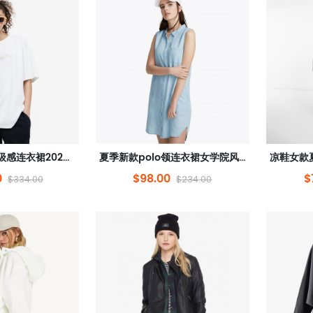
法式小众设计高级感连衣裙2022年新款收腰显瘦中长款裙子女夏
夏季新款polo领连衣裙女学院风减龄不规则下摆长裙子
0
$98.00
$
$334.00
$234.00