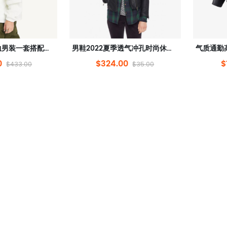
夏季套装短袖T恤男装一套搭配帅气潮情侣男生半袖上衣服
男鞋2022夏季透气冲孔时尚休闲板鞋压花耐磨小白鞋男
0
$324.00
$
$433.00
$35.00