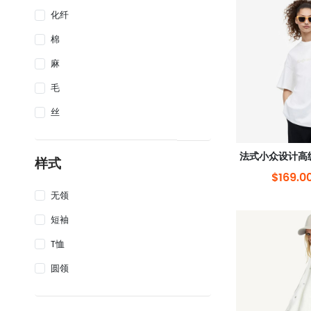
化纤
棉
麻
毛
丝
样式
$169.0
无领
短袖
T恤
圆领