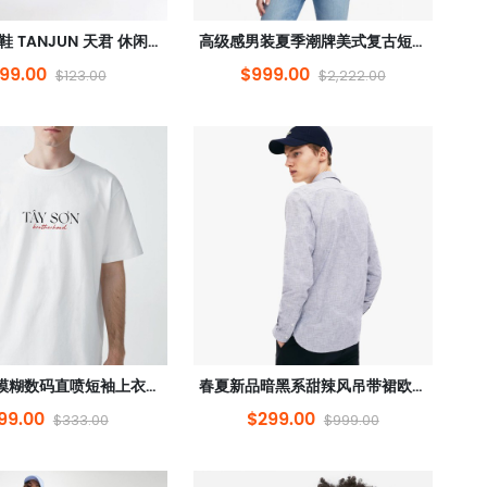
男子 休闲鞋 TANJUN 天君 休闲鞋 运动鞋 812654
高级感男装夏季潮牌美式复古短袖t恤男士重磅纯棉宽松半袖男体恤
99.00
$999.00
$123.00
$2,222.00
夏季新款模糊数码直喷短袖上衣男装情侣纯棉t恤ins潮
春夏新品暗黑系甜辣风吊带裙欧根纱蓬蓬裙冷淡法式连衣裙女
99.00
$299.00
$333.00
$999.00