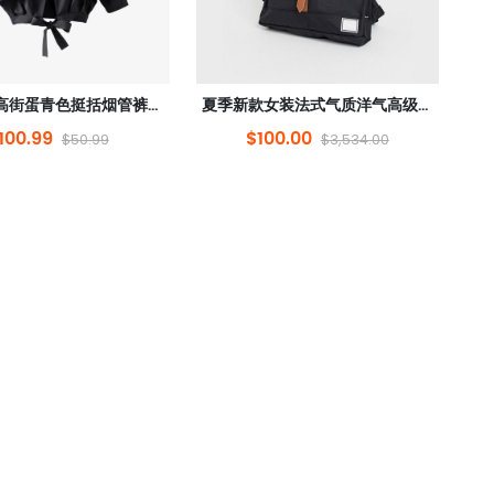
气质通勤高街蛋青色挺括烟管裤9分裤套装下装22秋女
夏季新款女装法式气质洋气高级感温柔风吊带仙女连衣裙
100.99
$100.00
$50.99
$3,534.00