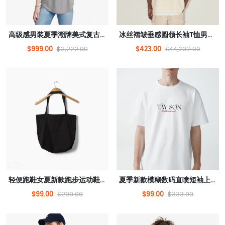
高级感男装夏季潮牌美式复古短袖t恤男士重磅纯棉宽松半袖男体恤
冰丝褶皱垂感圆领长袖T恤男宽松薄款高级感v领男装上衣
$999.00
$423.00
$2,222.00
$44,232.00
轻便跑鞋女夏新款跑步运动鞋减震软底网面透气休闲运动鞋女鞋
夏季新款模糊数码直喷短袖上衣男装情侣纯棉t恤ins潮
$99.00
$99.00
$299.00
$333.00