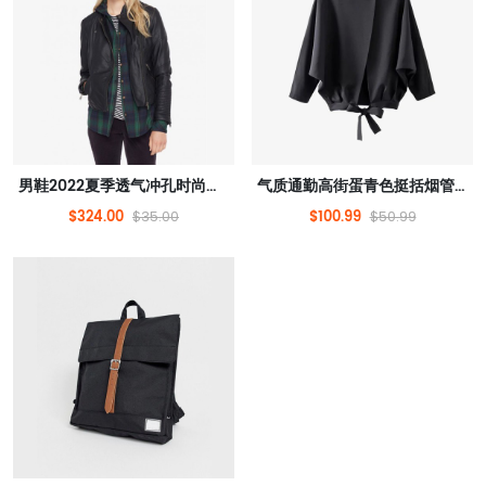
男鞋2022夏季透气冲孔时尚休闲板鞋压花耐磨小白鞋男
气质通勤高街蛋青色挺括烟管裤9分裤套装下装22秋女
$324.00
$100.99
$35.00
$50.99