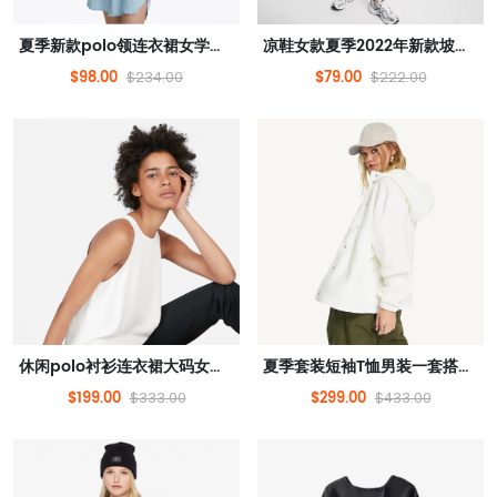
夏季新款polo领连衣裙女学院风减龄不规则下摆长裙子
凉鞋女款夏季2022年新款坡跟女鞋夏款松糕鞋高跟鞋子爆款女士
$98.00
$79.00
$234.00
$222.00
休闲polo衬衫连衣裙大码女装高级感夏2022新款小个子御姐
夏季套装短袖T恤男装一套搭配帅气潮情侣男生半袖上衣服
$199.00
$299.00
$333.00
$433.00