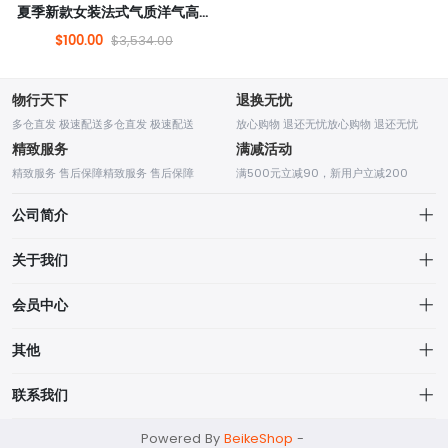
夏季新款女装法式气质洋气高级感温柔风吊带仙女连衣裙
$100.00
$3,534.00
物行天下
退换无忧
多仓直发 极速配送多仓直发 极速配送
放心购物 退还无忧放心购物 退还无忧
精致服务
满减活动
精致服务 售后保障精致服务 售后保障
满500元立减90，新用户立减200
公司简介
关于我们
关于我们
成都光大网络科技有限公司
会员中心
是一家专业互联网开发的高科技企业，公司成立于2014年8月。
配送信息
个人中心
其他
公司以为客户创造价值为核心价值观，帮助中小企业利用互联网工具提升
隐私政策
产品销售。
我的订单
品牌列表
联系我们
我的订单
我的收藏
个人中心
support@example.com
Powered By
BeikeShop
-
品牌列表