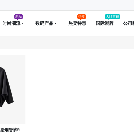
新品
热卖
大牌直销
时尚潮流
数码产品
热卖特惠
国际潮牌
公司
气质通勤高街蛋青色挺括烟管裤9分裤套装下装22秋女